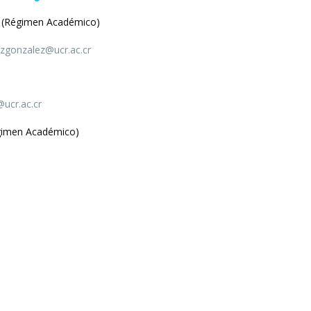
(Régimen Académico)
zgonzalez@ucr.ac.cr
ucr.ac.cr
imen Académico)