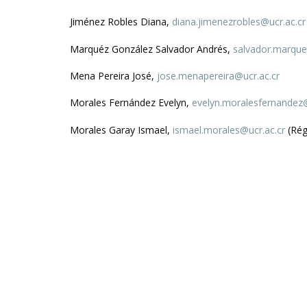
Jiménez Robles Diana,
diana.jimenezrobles@ucr.ac.c
r
Marquéz González Salvador Andrés,
salvador.marque
Mena Pereira José,
jose.menapereira@ucr.ac.cr
Morales Fernández Evelyn,
evelyn.moralesfernandez@
Morales Garay Ismael,
ismael.morales@ucr.ac.cr
(Rég