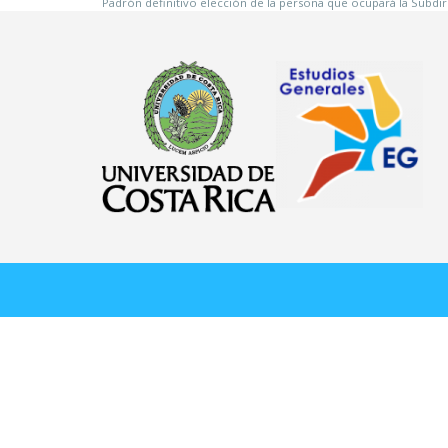
Padrón definitivo elección de la persona que ocupará la Subdi